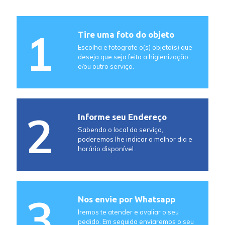
1
Tire uma foto do objeto
Escolha e fotografe o(s) objeto(s) que
deseja que seja feita a higienização
e/ou outro serviço.
2
Informe seu Endereço
Sabendo o local do serviço,
poderemos lhe indicar o melhor dia e
horário disponível.
3
Nos envie por Whatsapp
Iremos te atender e avaliar o seu
pedido. Em seguida enviaremos o seu