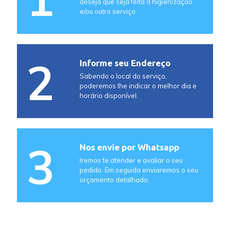
deseja que seja feita a higienização
e/ou outro serviço.
2
Informe seu Endereço
Sabendo o local do serviço,
poderemos lhe indicar o melhor dia e
horário disponível.
3
Nos envie por Whatsapp
Iremos te atender e avaliar o seu
pedido. Em seguida enviaremos o seu
orçamento detalhado.