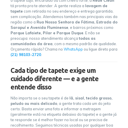
o tapete sujo, encardido ou com cheiro forte, a
Rede Clean
tá pronta pra te atender. A gente realiza a
lavagem de
tapete
com retirada no seu endereço e entrega garantida,
sem complicação. Atendemos também nas principais vias da
região como a
Rua Nossa Senhora de Fátima, Estrada do
Sarapuí e Avenida Fluminense
, e bairros próximos como
Parque Lafaiete, Pilar e Parque Duque
. E não se
preocupa: nosso atendimento alcança
todas as
comunidades da área
, com o mesmo padrão de qualidade.
Orçamento rápido? Chama no
WhatsApp
ou ligue direto para
(21) 98103-2720
.
Cada tipo de tapete exige um
cuidado diferente — e a gente
entende disso
Não importa se o seu tapete é de
lã, sisal, tecido grosso,
peludo ou mais delicado
, a gente trata cada um do jeito
certo. Basta enviar uma foto e informar a metragem
(geralmente está na etiqueta debaixo do tapete) e a gente já
te responde se é melhor fazer no local ou se precisa de
recolhimento. Seguimos técnicas usadas por qualquer boa