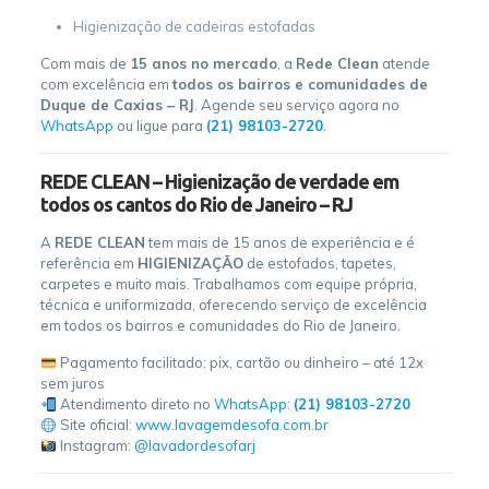
Higienização de cadeiras estofadas
Com mais de
15 anos no mercado
, a
Rede Clean
atende
com excelência em
todos os bairros e comunidades de
Duque de Caxias – RJ
. Agende seu serviço agora no
WhatsApp
ou ligue para
(21) 98103-2720
.
REDE CLEAN – Higienização de verdade em
todos os cantos do Rio de Janeiro – RJ
A
REDE CLEAN
tem mais de 15 anos de experiência e é
referência em
HIGIENIZAÇÃO
de estofados, tapetes,
carpetes e muito mais. Trabalhamos com equipe própria,
técnica e uniformizada, oferecendo serviço de excelência
em todos os bairros e comunidades do Rio de Janeiro.
Pagamento facilitado: pix, cartão ou dinheiro – até 12x
sem juros
Atendimento direto no
WhatsApp
:
(21) 98103-2720
Site oficial:
www.lavagemdesofa.com.br
Instagram:
@lavadordesofarj