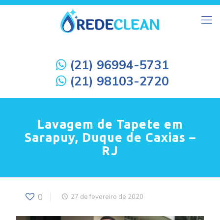
(21) 96994-5731
(21) 98103-2720
Lavagem de Tapete em
Sarapuy, Duque de Caxias –
RJ
0
27 de fevereiro de 2020