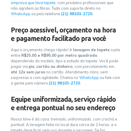
empresa que lava tapete
, com produtos profissionais que
não agridem as fibras. Tudo com suporte direto no
WhatsApp
ou pelo telefone
(21) 98103-2720
.
Preço acessível, orçamento na hora
e pagamento facilitado pra você
Aqui o orçamento chega rápido! A
lavagem de tapete
custa
entre
R$25,00 e R$95,00 por metro quadrado
,
dependendo do modelo, tipo e estado do tapete. Você pode
pagar via
pix, cartão ou dinheiro
, com parcelamento em
até 12x sem juros
no cartão. Atendimento claro, sem
surpresas e com agilidade. Chama no
WhatsApp
ou fale com
a gente pelo número
(21) 98103-2720
.
Equipe uniformizada, serviço rápido
e entrega pontual no seu endereço
Nosso time é da casa: treinado, uniformizado, com crachá e
pontual. A lavagem feita no local dura cerca de 2 horas, e o
tapete deve ficar sem uso durante a secagem. Se for