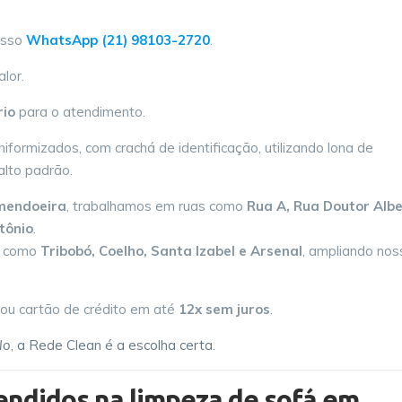
osso
WhatsApp (21) 98103-2720
.
lor.
rio
para o atendimento.
uniformizados, com crachá de identificação, utilizando lona de
lto padrão.
mendoeira
, trabalhamos em ruas como
Rua A, Rua Doutor Alb
tônio
.
s como
Tribobó, Coelho, Santa Izabel e Arsenal
, ampliando nos
X ou cartão de crédito em até
12x sem juros
.
lo
, a Rede Clean é a escolha certa.
endidos na limpeza de sofá em