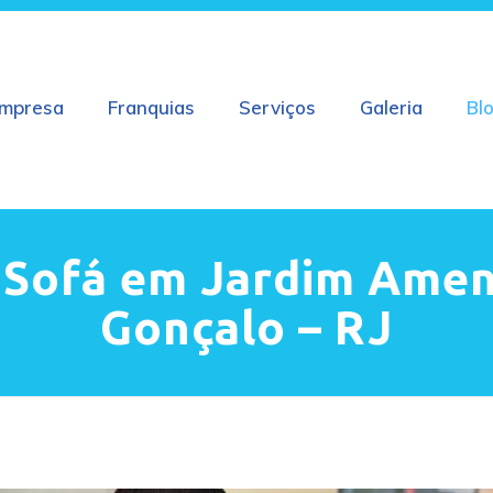
mpresa
Franquias
Serviços
Galeria
Bl
 Sofá em Jardim Amen
Gonçalo – RJ