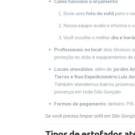
Como funciona o orçamento
:
Envie uma
foto do sofá
para o n
Nossa equipe avalia e informa o va
Você escolhe o melhor
dia e horá
Profissionais no local
: dois técnicos 
proteção no chão e equipamentos de a
Locais atendidos
: além de
Jardim A
Torres e Rua Expedicionário Luís An
Também atendemos bairros próximo
presença em toda São Gonçalo.
Formas de pagamento
: dinheiro, PI
Se você precisa
limpar sofá em São Gonça
Tipos de estofados at