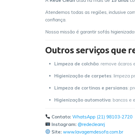
A
Rede Clean
atua há mais de
15 anos
co
Atendemos todas as regiões, inclusive c
confiança.
Nossa missão é garantir sofás higienizados
Outros serviços que r
Limpeza de colchão
: remove ácaros
Higienização de carpetes
: limpeza p
Limpeza de cortinas e persianas
: p
Higienização automotiva
: bancos e 
Contato:
WhatsApp (21) 98103-2720
Instagram:
@redecleanrj
Site:
www.lavagemdesofa.com.br