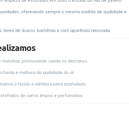
m limpeza de estofados em todo o estado do Rio de Janeiro.
omunidades, oferecendo sempre o mesmo padrão de qualidade e
, livres de ácaros, bactérias e com aparência renovada.
ealizamos
 e manchas, promovendo saúde no descanso.
rofunda e melhora da qualidade do ar.
reserva o tecido e elimina poeira acumulada.
estofados de carros limpos e perfumados.