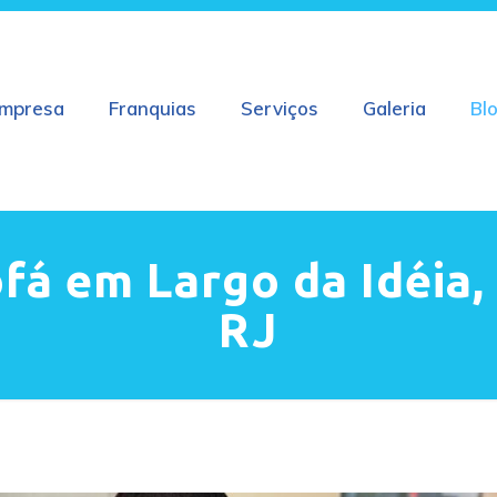
mpresa
Franquias
Serviços
Galeria
Bl
fá em Largo da Idéia,
RJ