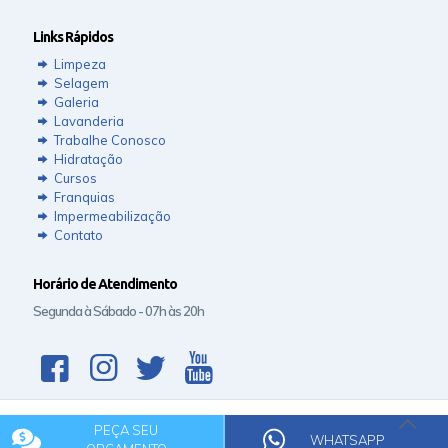
Links Rápidos
Limpeza
Selagem
Galeria
Lavanderia
Trabalhe Conosco
Hidratação
Cursos
Franquias
Impermeabilização
Contato
Horário de Atendimento
Segunda à Sábado - 07h às 20h
PEÇA SEU
© 2020 Rede Clean.
WHATSAPP