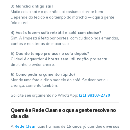
3) Mancha antiga sai?
Muita coisa sai e o que não sai costuma clarear bem.
Depende do tecido e do tempo da mancha — aqui a gente
fala a real.
4) Vocês fazem sofá retrátil e sofá com chaise?
Sim. A limpeza é feita por partes, com cuidado nas emendas,
cantos e nas áreas de maior uso.
5) Quanto tempo pra usar o sofá depois?
O ideal é aguardar
4 horas sem utilização
, pra secar
direitinho e evitar cheiro.
6) Como pedir orçamento rápido?
Manda uma foto e diz o modelo do sofá. Se tiver pet ou
criança, comenta também.
Solicite seu orçamento no WhatsApp:
(21) 98103-2720
Quem é a Rede Clean e o que a gente resolve no
dia a dia
A
Rede Clean
atua há mais de
15 anos
, já atendeu
diversos