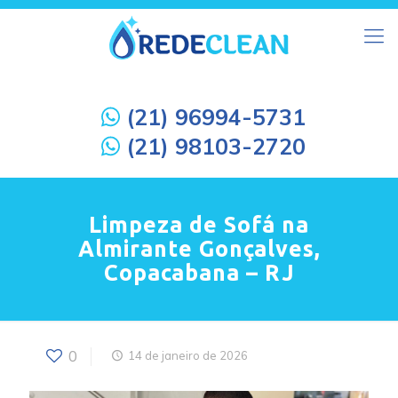
(21) 96994-5731
(21) 98103-2720
Limpeza de Sofá na
Almirante Gonçalves,
Copacabana – RJ
0
14 de janeiro de 2026