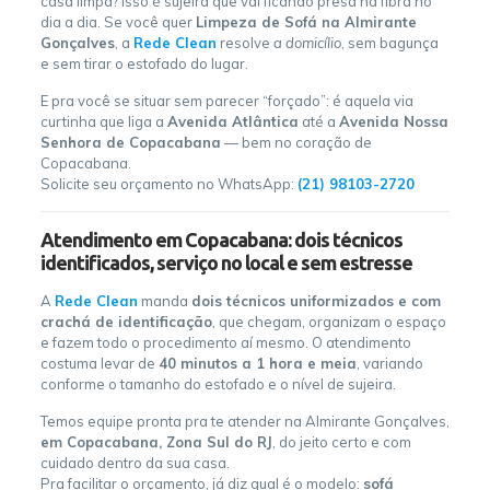
casa limpa? Isso é sujeira que vai ficando presa na fibra no
dia a dia. Se você quer
Limpeza de Sofá na Almirante
Gonçalves
, a
Rede Clean
resolve
a domicílio
, sem bagunça
e sem tirar o estofado do lugar.
E pra você se situar sem parecer “forçado”: é aquela via
curtinha que liga a
Avenida Atlântica
até a
Avenida Nossa
Senhora de Copacabana
— bem no coração de
Copacabana.
Solicite seu orçamento no WhatsApp:
(21) 98103-2720
Atendimento em Copacabana: dois técnicos
identificados, serviço no local e sem estresse
A
Rede Clean
manda
dois técnicos uniformizados e com
crachá de identificação
, que chegam, organizam o espaço
e fazem todo o procedimento aí mesmo. O atendimento
costuma levar de
40 minutos a 1 hora e meia
, variando
conforme o tamanho do estofado e o nível de sujeira.
Temos equipe pronta pra te atender na Almirante Gonçalves,
em Copacabana, Zona Sul do RJ
, do jeito certo e com
cuidado dentro da sua casa.
Pra facilitar o orçamento, já diz qual é o modelo:
sofá