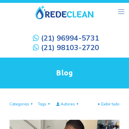
(21) 96994-5731
(21) 98103-2720
Blog
Categorias
Tags
Autores
Exibir tudo