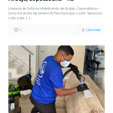
Limpeza de Sofá na Hildebrando de Araújo, Copacabana –
Zona Sul do Rio de Janeiro RJ Tem hora que o sofá “denuncia”
o dia a dia:
[…]
0
Leia mais