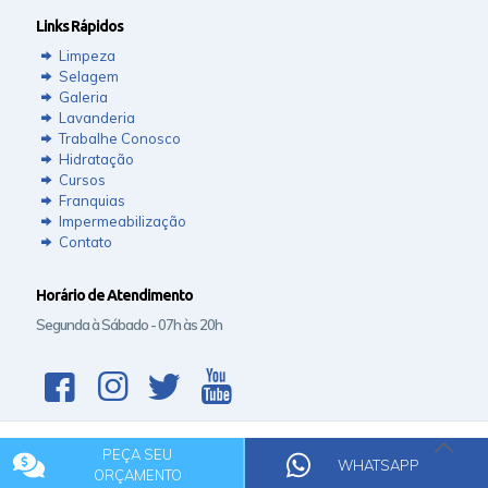
Links Rápidos
Limpeza
Selagem
Galeria
Lavanderia
Trabalhe Conosco
Hidratação
Cursos
Franquias
Impermeabilização
Contato
Horário de Atendimento
Segunda à Sábado - 07h às 20h
PEÇA SEU
© 2020 Rede Clean.
WHATSAPP
ORÇAMENTO