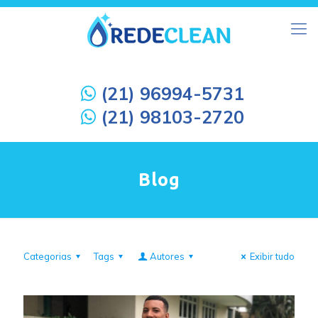
(21) 96994-5731
(21) 98103-2720
Blog
Categorias
Tags
Autores
Exibir tudo