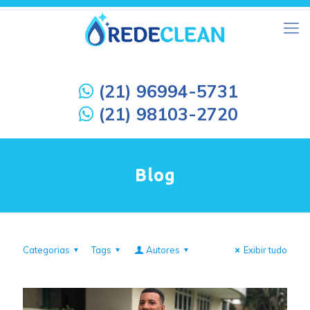
(21) 96994-5731
(21) 98103-2720
Blog
Categorias
Tags
Autores
Exibir tudo