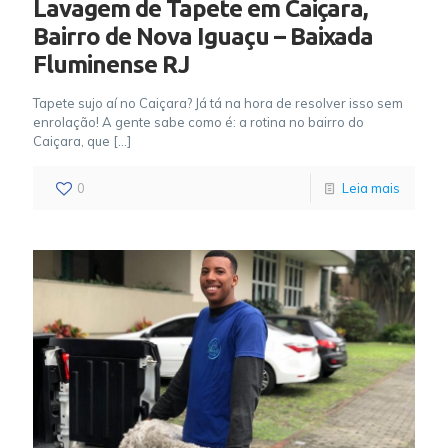
Lavagem de Tapete em Caiçara,
Bairro de Nova Iguaçu – Baixada
Fluminense RJ
Tapete sujo aí no Caiçara? Já tá na hora de resolver isso sem
enrolação! A gente sabe como é: a rotina no bairro do
Caiçara, que
[…]
0
Leia mais