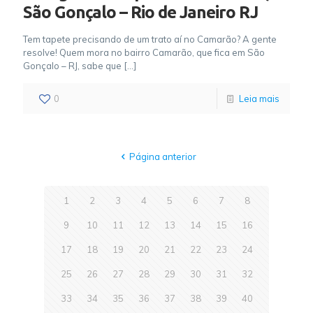
São Gonçalo – Rio de Janeiro RJ
Tem tapete precisando de um trato aí no Camarão? A gente
resolve! Quem mora no bairro Camarão, que fica em São
Gonçalo – RJ, sabe que
[…]
0
Leia mais
Página anterior
1
2
3
4
5
6
7
8
9
10
11
12
13
14
15
16
17
18
19
20
21
22
23
24
25
26
27
28
29
30
31
32
33
34
35
36
37
38
39
40