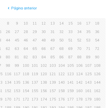
Página anterior
7
8
9
10
11
12
13
14
15
16
17
18
5
26
27
28
29
30
31
32
33
34
35
36
3
44
45
46
47
48
49
50
51
52
53
54
1
62
63
64
65
66
67
68
69
70
71
72
9
80
81
82
83
84
85
86
87
88
89
90
7
98
99
100
101
102
103
104
105
106
107
108
15
116
117
118
119
120
121
122
123
124
125
126
33
134
135
136
137
138
139
140
141
142
143
144
51
152
153
154
155
156
157
158
159
160
161
162
69
170
171
172
173
174
175
176
177
178
179
180
87
188
189
190
191
192
193
194
195
196
197
198