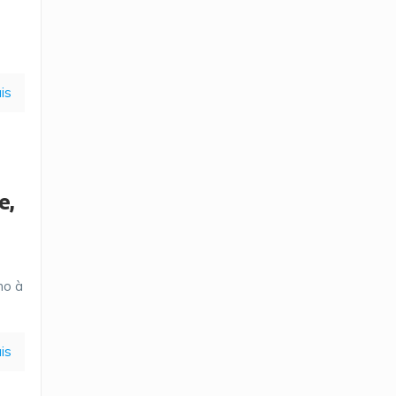
is
e,
mo à
is