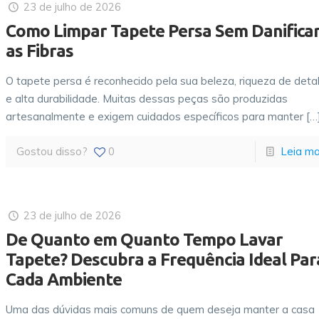
23 de julho de 2026
Como Limpar Tapete Persa Sem Danifica
as Fibras
O tapete persa é reconhecido pela sua beleza, riqueza de deta
e alta durabilidade. Muitas dessas peças são produzidas
artesanalmente e exigem cuidados específicos para manter
[…
Gostou disso?
0
Leia ma
23 de julho de 2026
De Quanto em Quanto Tempo Lavar
Tapete? Descubra a Frequência Ideal Par
Cada Ambiente
Uma das dúvidas mais comuns de quem deseja manter a casa