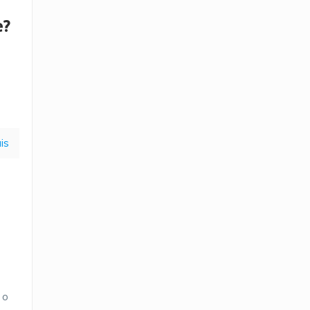
e?
s
is
 o