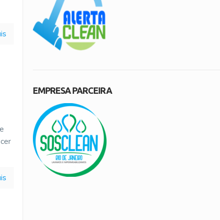
is
EMPRESA PARCEIRA
 e
cer
is