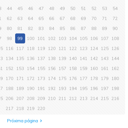
3
44
45
46
47
48
49
50
51
52
53
54
1
62
63
64
65
66
67
68
69
70
71
72
9
80
81
82
83
84
85
86
87
88
89
90
7
98
99
100
101
102
103
104
105
106
107
108
15
116
117
118
119
120
121
122
123
124
125
126
33
134
135
136
137
138
139
140
141
142
143
144
51
152
153
154
155
156
157
158
159
160
161
162
69
170
171
172
173
174
175
176
177
178
179
180
87
188
189
190
191
192
193
194
195
196
197
198
05
206
207
208
209
210
211
212
213
214
215
216
217
218
219
220
Próxima página