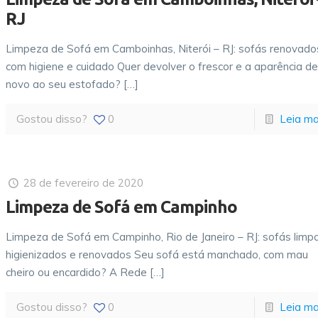
RJ
Limpeza de Sofá em Camboinhas, Niterói – RJ: sofás renovado
com higiene e cuidado Quer devolver o frescor e a aparência d
novo ao seu estofado?
[…]
Gostou disso?
0
Leia ma
28 de fevereiro de 2020
Limpeza de Sofá em Campinho
Limpeza de Sofá em Campinho, Rio de Janeiro – RJ: sofás limpo
higienizados e renovados Seu sofá está manchado, com mau
cheiro ou encardido? A Rede
[…]
Gostou disso?
0
Leia ma