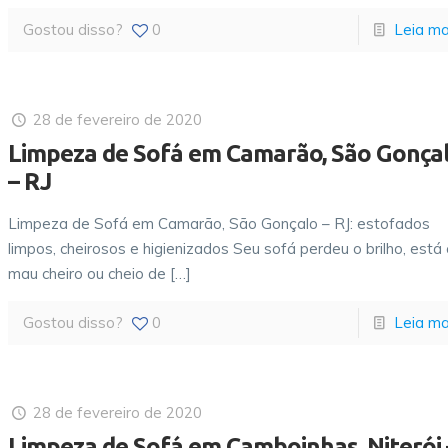
Gostou disso?
0
Leia ma
28 de fevereiro de 2020
Limpeza de Sofá em Camarão, São Gonça
– RJ
Limpeza de Sofá em Camarão, São Gonçalo – RJ: estofados
limpos, cheirosos e higienizados Seu sofá perdeu o brilho, está
mau cheiro ou cheio de
[…]
Gostou disso?
0
Leia ma
28 de fevereiro de 2020
Limpeza de Sofá em Camboinhas, Niterói 