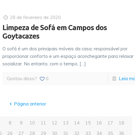
28 de fevereiro de 2020
Limpeza de Sofá em Campos dos
Goytacazes
O sofá é um dos principais móveis da casa, responsável por
proporcionar conforto e um espaço aconchegante para relaxar
socializar. No entanto, com o tempo,
[…]
Gostou disso?
0
Leia ma
Página anterior
7
8
9
10
11
12
13
14
15
16
17
18
5
26
27
28
29
30
31
32
33
34
35
36