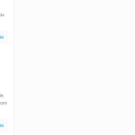
au
is
a
e,
 com
is