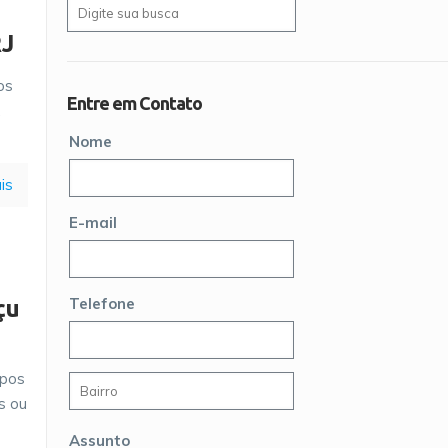
RJ
os
Entre em Contato
,
Nome
is
E-mail
Telefone
çu
mpos
s ou
Assunto