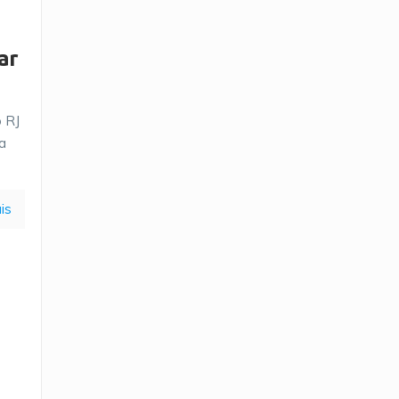
ar
 RJ
a
is