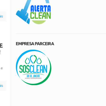
is
EMPRESA PARCEIRA
DE
!
 e
is