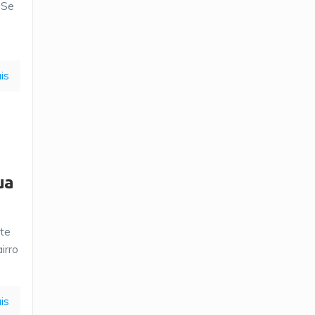
 Se
is
ua
rte
irro
is