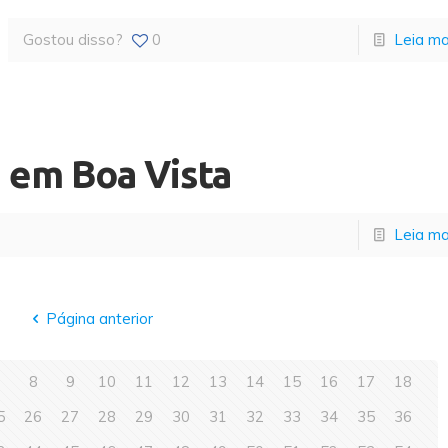
Gostou disso?
0
Leia ma
 em Boa Vista
Leia ma
Página anterior
7
8
9
10
11
12
13
14
15
16
17
18
5
26
27
28
29
30
31
32
33
34
35
36