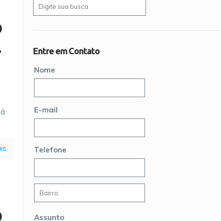
o
–
Entre em Contato
Nome
s
E-mail
tá
is
Telefone
o
Assunto