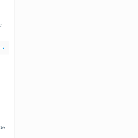
e
is
 de