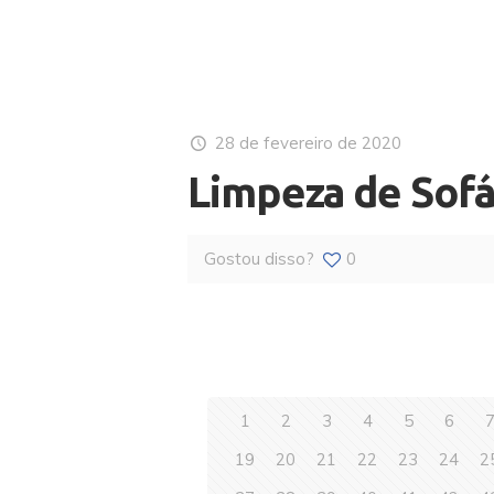
28 de fevereiro de 2020
Limpeza de Sofá
Gostou disso?
0
1
2
3
4
5
6
19
20
21
22
23
24
2