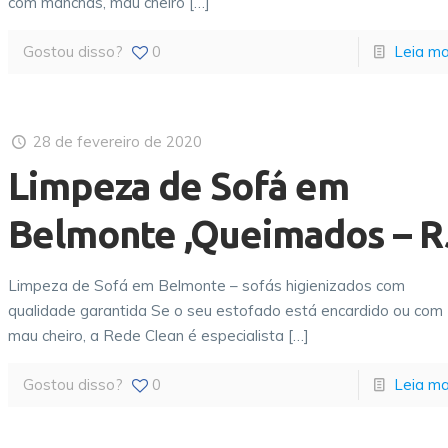
com manchas, mau cheiro
[…]
Gostou disso?
0
Leia ma
28 de fevereiro de 2020
Limpeza de Sofá em
Belmonte ,Queimados – R
Limpeza de Sofá em Belmonte – sofás higienizados com
qualidade garantida Se o seu estofado está encardido ou com
mau cheiro, a Rede Clean é especialista
[…]
Gostou disso?
0
Leia ma