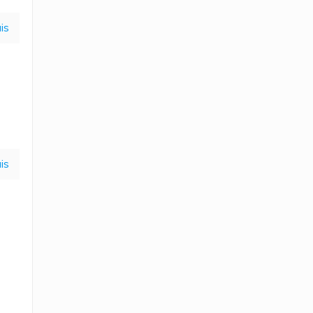
is
is