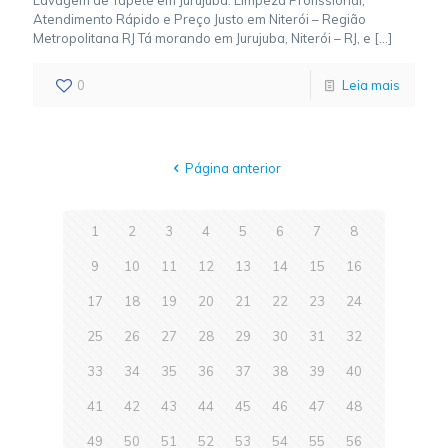
Lavagem de Tapete em Jurujuba: Limpeza Profissional,
Atendimento Rápido e Preço Justo em Niterói – Região
Metropolitana RJ Tá morando em Jurujuba, Niterói – RJ, e
[…]
0
Leia mais
Página anterior
1
2
3
4
5
6
7
8
9
10
11
12
13
14
15
16
17
18
19
20
21
22
23
24
25
26
27
28
29
30
31
32
33
34
35
36
37
38
39
40
41
42
43
44
45
46
47
48
49
50
51
52
53
54
55
56