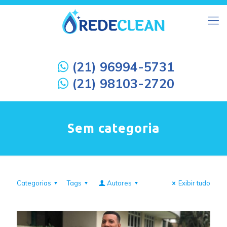
(21) 96994-5731
(21) 98103-2720
Sem categoria
Categorias
Tags
Autores
Exibir tudo