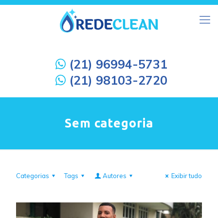
(21) 96994-5731
(21) 98103-2720
Sem categoria
Categorias
Tags
Autores
Exibir tudo