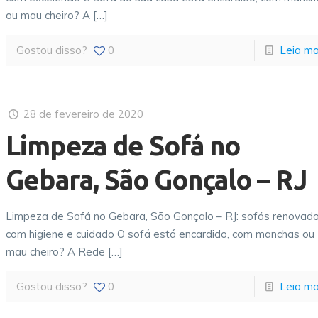
ou mau cheiro? A
[…]
Gostou disso?
0
Leia ma
28 de fevereiro de 2020
Limpeza de Sofá no
Gebara, São Gonçalo – RJ
Limpeza de Sofá no Gebara, São Gonçalo – RJ: sofás renovad
com higiene e cuidado O sofá está encardido, com manchas ou
mau cheiro? A Rede
[…]
Gostou disso?
0
Leia ma