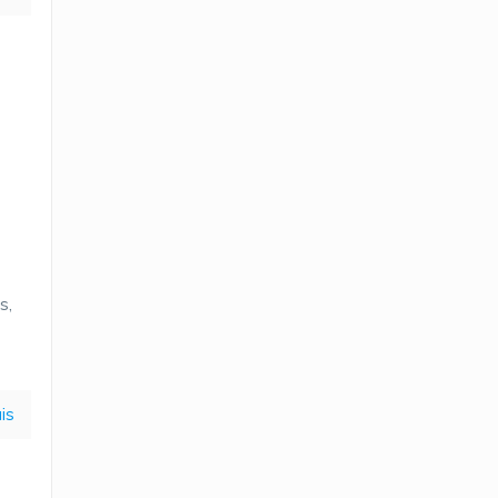
s,
m
is