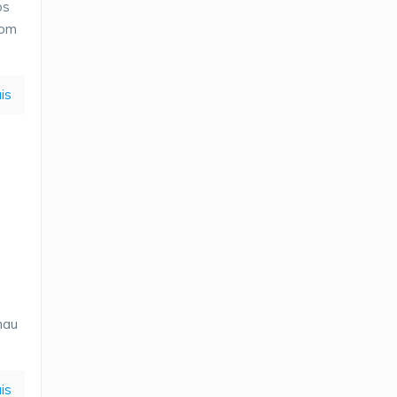
os
com
is
mau
is