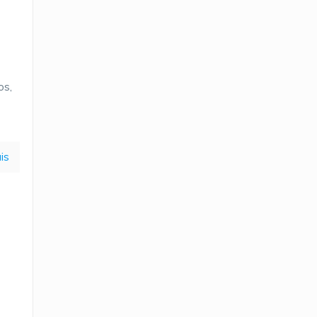
os,
is