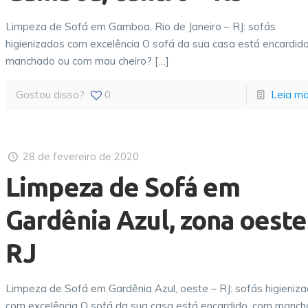
Limpeza de Sofá em Gamboa, Rio de Janeiro – RJ: sofás
higienizados com excelência O sofá da sua casa está encardido
manchado ou com mau cheiro?
[…]
Gostou disso?
0
Leia ma
28 de fevereiro de 2020
Limpeza de Sofá em
Gardênia Azul, zona oeste
RJ
Limpeza de Sofá em Gardênia Azul, oeste – RJ: sofás higieniz
com excelência O sofá da sua casa está encardido, com manch