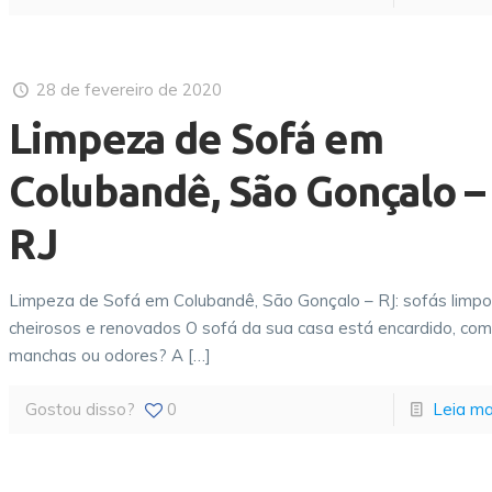
28 de fevereiro de 2020
Limpeza de Sofá em
Colubandê, São Gonçalo –
RJ
Limpeza de Sofá em Colubandê, São Gonçalo – RJ: sofás limpo
cheirosos e renovados O sofá da sua casa está encardido, co
manchas ou odores? A
[…]
Gostou disso?
0
Leia ma