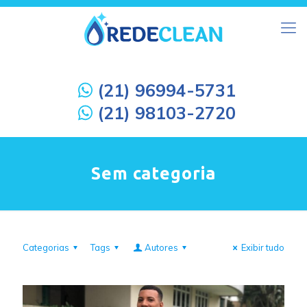
(21) 96994-5731
(21) 98103-2720
Sem categoria
Categorias
Tags
Autores
Exibir tudo