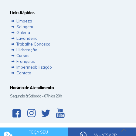
Links Rápidos
Limpeza
Selagem
Galeria
Lavanderia
Trabalhe Conosco
Hidratação
Cursos
Franquias
Impermeabilização
Contato
Horário de Atendimento
Segunda à Sábado - 07h às 20h
PEÇA SEU
© 2020 Rede Clean.
WHATSAPP