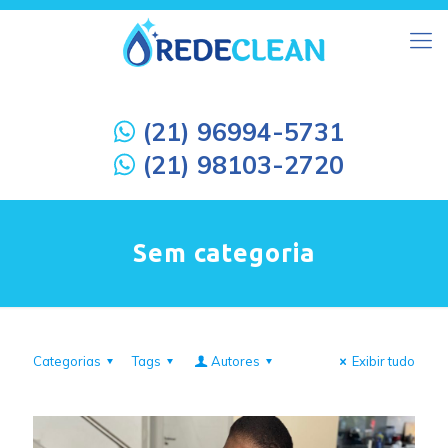
(21) 96994-5731
(21) 98103-2720
Sem categoria
Categorias
Tags
Autores
Exibir tudo