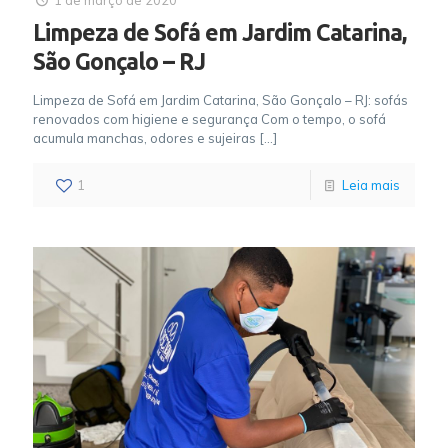
1 de março de 2020
Limpeza de Sofá em Jardim Catarina,
São Gonçalo – RJ
Limpeza de Sofá em Jardim Catarina, São Gonçalo – RJ: sofás
renovados com higiene e segurança Com o tempo, o sofá
acumula manchas, odores e sujeiras
[…]
1
Leia mais