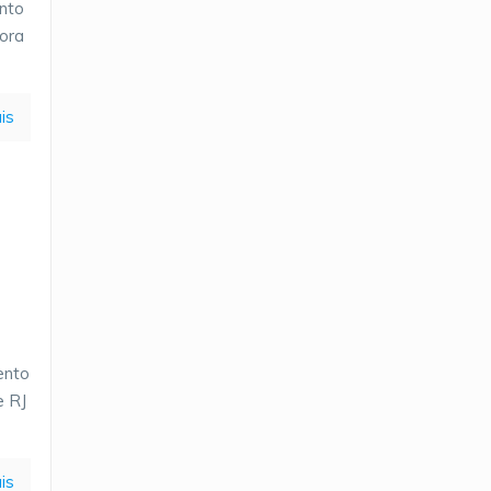
nto
ora
is
ento
e RJ
is