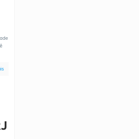
dade
cê
is
RJ