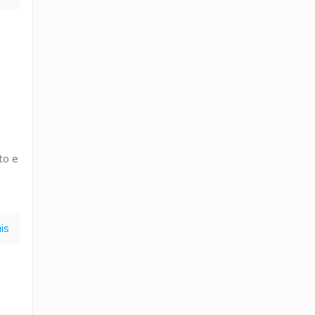
to e
is