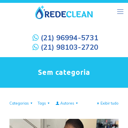
(21) 96994-5731
(21) 98103-2720
Sem categoria
Categorias
Tags
Autores
Exibir tudo