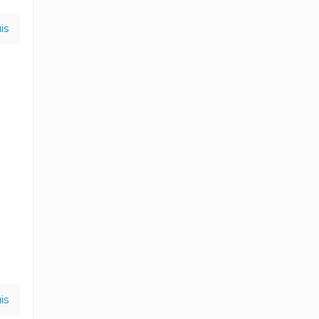
is
is