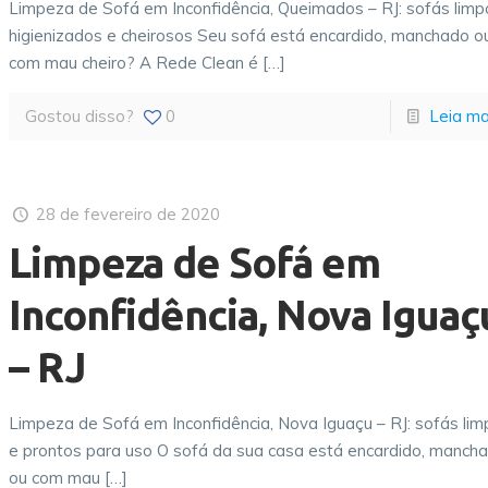
Limpeza de Sofá em Inconfidência, Queimados – RJ: sofás limp
higienizados e cheirosos Seu sofá está encardido, manchado o
com mau cheiro? A Rede Clean é
[…]
Gostou disso?
0
Leia ma
28 de fevereiro de 2020
Limpeza de Sofá em
Inconfidência, Nova Iguaç
– RJ
Limpeza de Sofá em Inconfidência, Nova Iguaçu – RJ: sofás li
e prontos para uso O sofá da sua casa está encardido, manch
ou com mau
[…]