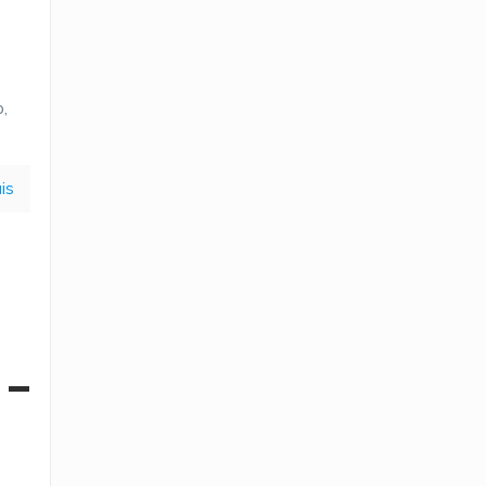
,
is
 –