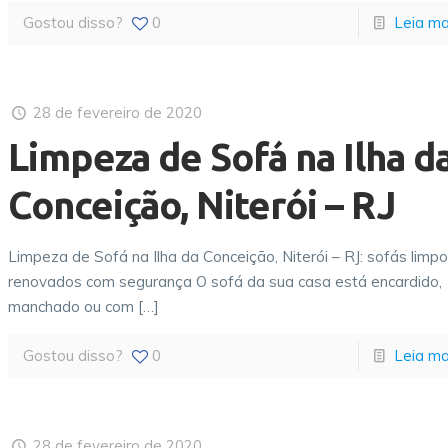
Gostou disso?
0
Leia ma
28 de fevereiro de 2020
Limpeza de Sofá na Ilha d
Conceição, Niterói – RJ
Limpeza de Sofá na Ilha da Conceição, Niterói – RJ: sofás limp
renovados com segurança O sofá da sua casa está encardido,
manchado ou com
[…]
Gostou disso?
0
Leia ma
28 de fevereiro de 2020