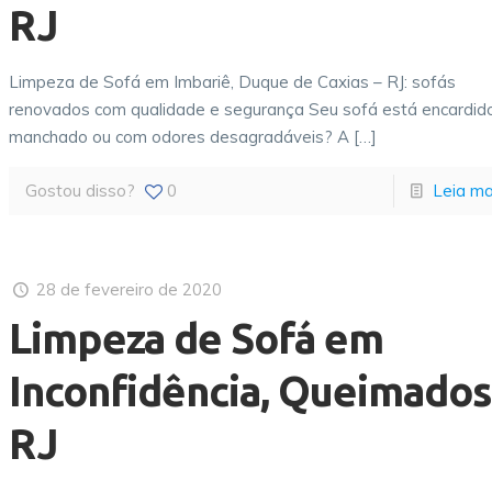
RJ
Limpeza de Sofá em Imbariê, Duque de Caxias – RJ: sofás
renovados com qualidade e segurança Seu sofá está encardido
manchado ou com odores desagradáveis? A
[…]
Gostou disso?
0
Leia ma
28 de fevereiro de 2020
Limpeza de Sofá em
Inconfidência, Queimados
RJ