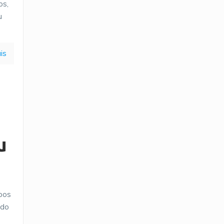
os,
u
is
u
mpos
ado