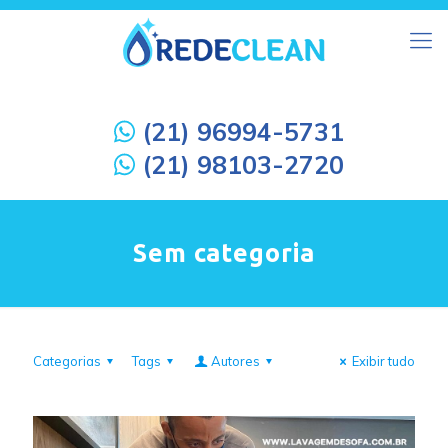
(21) 96994-5731
(21) 98103-2720
Sem categoria
Categorias
Tags
Autores
Exibir tudo