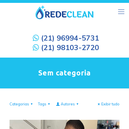
(21) 96994-5731
(21) 98103-2720
Sem categoria
Categorias
Tags
Autores
Exibir tudo