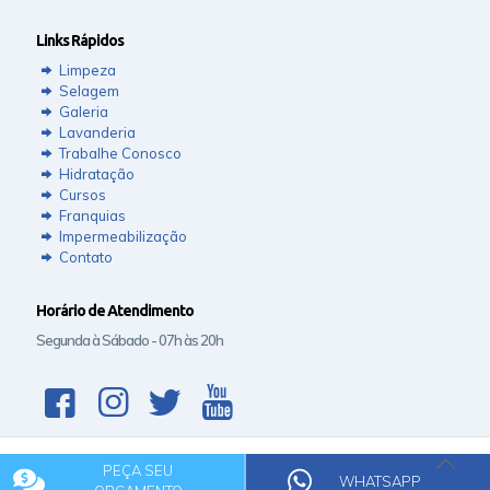
Links Rápidos
Limpeza
Selagem
Galeria
Lavanderia
Trabalhe Conosco
Hidratação
Cursos
Franquias
Impermeabilização
Contato
Horário de Atendimento
Segunda à Sábado - 07h às 20h
PEÇA SEU
© 2020 Rede Clean.
WHATSAPP