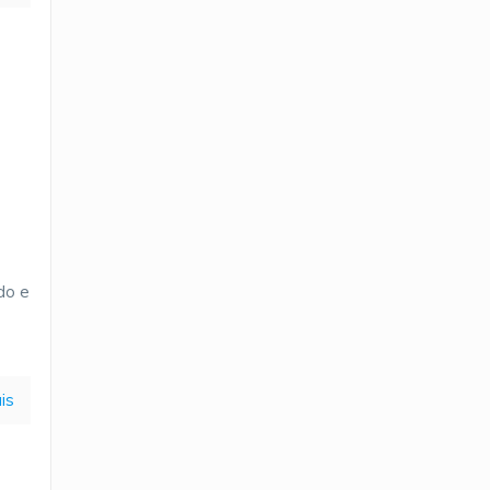
do e
J
is