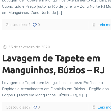
Lavagem de Tapete em Manguinhos: Atendimento Ágil, Limpe
Caprichada e Preço Justo no Rio de Janeiro – Zona Norte RJ M
em Manguinhos, Zona Norte do
[…]
Gostou disso?
0
Leia ma
25 de fevereiro de 2020
Lavagem de Tapete em
Manguinhos, Búzios – RJ
Lavagem de Tapete em Manguinhos: Limpeza Profissional,
Rapidez e Atendimento em Domicílio em Búzios – Região dos
Lagos RJ Mora em Manguinhos, Búzios – RJ, e
[…]
Gostou disso?
0
Leia ma