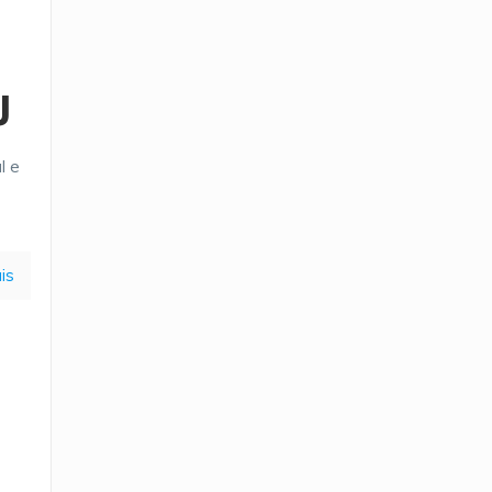
J
l e
is