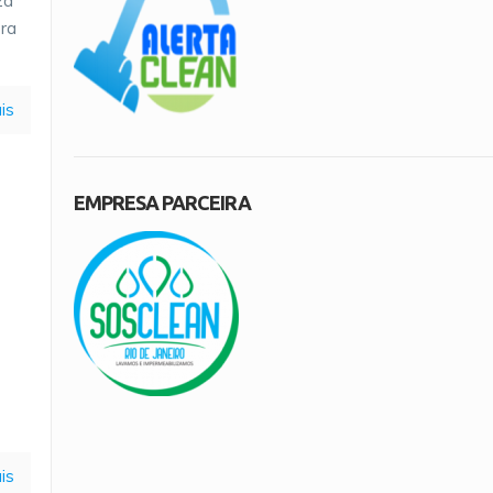
za
ora
is
EMPRESA PARCEIRA
is