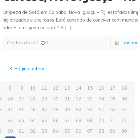
Limpeza de Sofá em Caioaba, Nova Iguaçu – RJ: estofados lim
higienizados e cheirosos Está cansado de conviver com mancha
odores ou sujeira no sofá? A
[…]
Gostou disso?
0
Leia ma
Página anterior
7
8
9
10
11
12
13
14
15
16
17
18
5
26
27
28
29
30
31
32
33
34
35
36
3
44
45
46
47
48
49
50
51
52
53
54
1
62
63
64
65
66
67
68
69
70
71
72
9
80
81
82
83
84
85
86
87
88
89
90