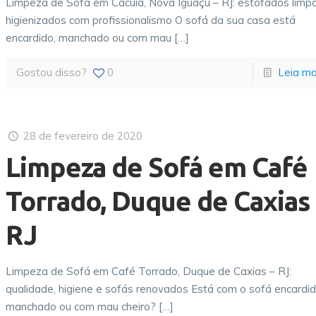
Limpeza de Sofá em Cacuia, Nova Iguaçu – RJ: estofados limp
higienizados com profissionalismo O sofá da sua casa está
encardido, manchado ou com mau
[…]
Gostou disso?
0
Leia ma
28 de fevereiro de 2020
Limpeza de Sofá em Café
Torrado, Duque de Caxias
RJ
Limpeza de Sofá em Café Torrado, Duque de Caxias – RJ:
qualidade, higiene e sofás renovados Está com o sofá encardid
manchado ou com mau cheiro?
[…]