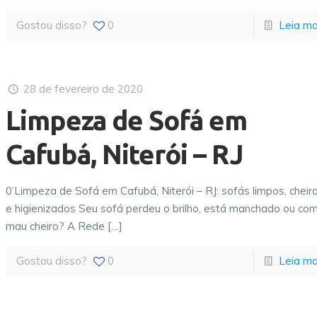
Gostou disso?
0
Leia ma
28 de fevereiro de 2020
Limpeza de Sofá em
Cafubá, Niterói – RJ
0’Limpeza de Sofá em Cafubá, Niterói – RJ: sofás limpos, cheir
e higienizados Seu sofá perdeu o brilho, está manchado ou co
mau cheiro? A Rede
[…]
Gostou disso?
0
Leia ma