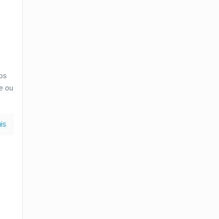
os
e ou
is