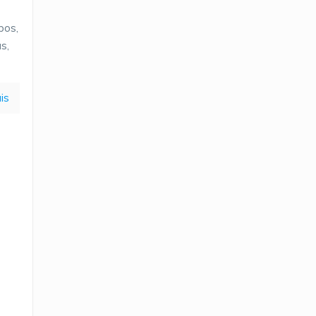
pos,
s,
is