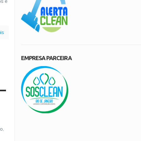
os e
is
EMPRESA PARCEIRA
 –
o,