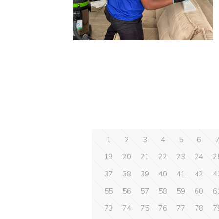
1
2
3
4
5
6
19
20
21
22
23
24
2
37
38
39
40
41
42
4
55
56
57
58
59
60
6
73
74
75
76
77
78
7