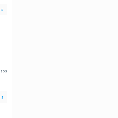
is
osos
m
is