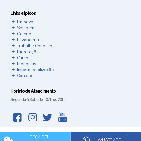
Links Rápidos
Limpeza
Selagem
Galeria
Lavanderia
Trabalhe Conosco
Hidratação
Cursos
Franquias
Impermeabilização
Contato
Horário de Atendimento
Segunda à Sábado - 07h às 20h
PEÇA SEU
© 2020 Rede Clean.
WHATSAPP