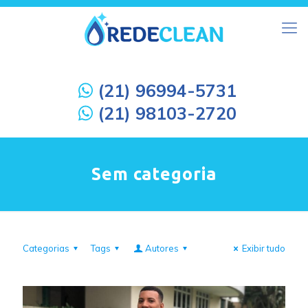
(21) 96994-5731
(21) 98103-2720
Sem categoria
Categorias
Tags
Autores
Exibir tudo