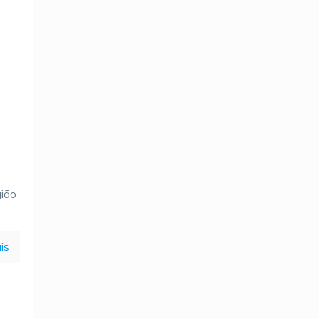
gião
is