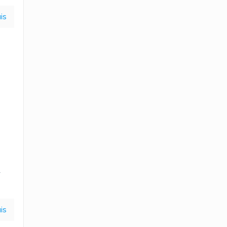
is
–
is