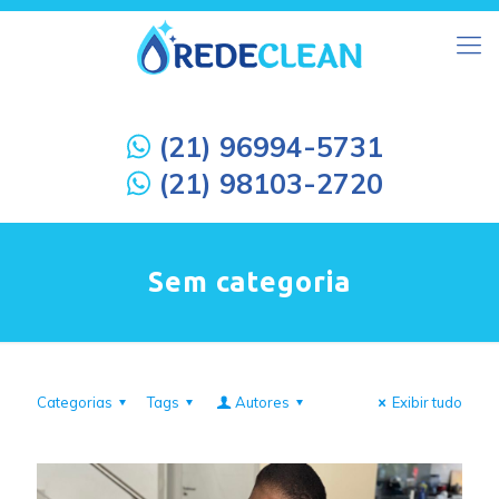
(21) 96994-5731
(21) 98103-2720
Sem categoria
Categorias
Tags
Autores
Exibir tudo